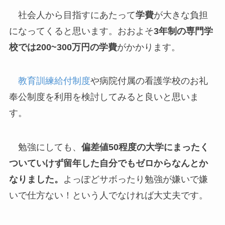
社会人から目指すにあたって
学費
が大きな負担
になってくると思います。おおよそ
3年制の専門学
校では200~300万円の学費
がかかります。
教育訓練給付制度
や病院付属の看護学校のお礼
奉公制度を利用を検討してみると良いと思いま
す。
勉強にしても、
偏差値50程度の大学にまったく
ついていけず留年した自分でもゼロからなんとか
なりました。
よっぽどサボったり勉強が嫌いで嫌
いで仕方ない！という人でなければ大丈夫です。